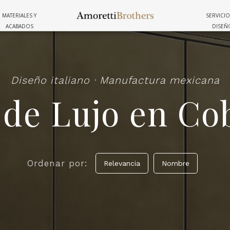
BATERIAS
MATERIALES Y
SERVICIO
MOBILIARIO
TINAS
DE COCINA
ACABADOS
DISEÑ
Diseño italiano · Manufactura mexicana
 de Lujo en Co
Ordenar por:
Relevancia
Nombre